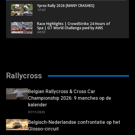
Ypres Rally 2026 [MANY CRASHES]
12:43
Race Highlights | CrowdStrike 24 Hours of
Spa | GT World Challenge pwd by AWS
04:55
Most Dramatic Moments | CrowdStrike 24
Hours of Spa 2026 | GT World Challenge
Europe powered by AWS
22:05
Ypres rally 2026 || Shakedown Nieuwkerke
04:00
Rallycross
Ardeca Ypres Rally 2026 Qualifyng Stage +
Shakedown
02:50
Belgian Rallycross & Cross Car
Parade 24h Spa 2026 - GT on PUBLIC ROAD
Championship 2026: 9 manches op de
& PROBLEM Porsche at 24 hours of Spa-
kalender
Francorchamps
14:07
07/11/2025
Belgisch-Nederlandse confrontatie op het
Glosso-circuit