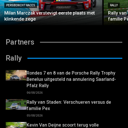
PERSBERICHT RACES
RALLY
Milan Marczak verstevigt eerste plaats met
Rally van
klinkende zege
familie P
Partners
Rally
Rondes 7 en 8 van de Porsche Rally Trophy
Benelux uitgesteld na annulering Saarland-
Pfalz Rally
06/08/2026
Rally van Staden: Verschueren versus de
familie Pex
05/08/2026
Kevin Van Deijne scoort terug volle