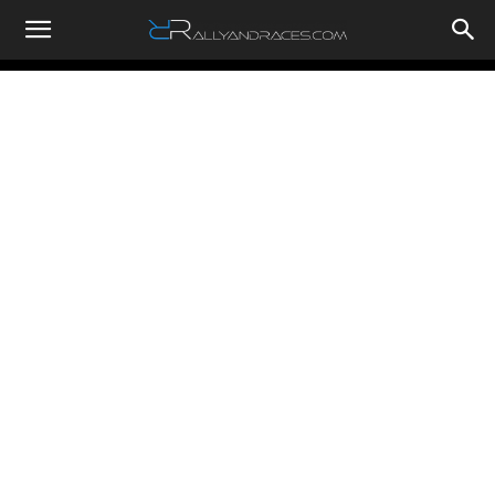
RallyandRaces.com