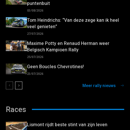
puntenbuit
03/08/2026
Tom Heindrichs: “Van deze zege kan ik heel
veel genieten”
27/07/2026
Maxime Potty en Renaud Herman weer
Belgisch Kampioen Rally
25/07/2026
Geen Boucles Chevrotines!
23/07/2026
Meer rally nieuws
Races
Lismont rijdt beste stint van zijn leven