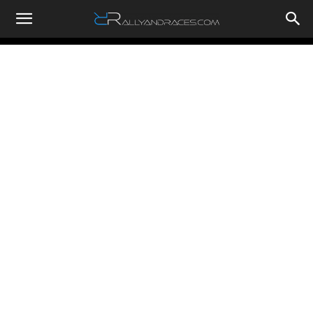
RallyandRaces.com