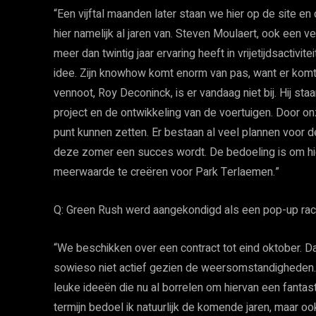
“Een vijftal maanden later staan we hier op de site en 
hier namelijk al jaren van. Steven Moulaert, ook een ve
meer dan twintig jaar ervaring heeft in vrijetijdsactivi
idee. Zijn knowhow komt enorm van pas, want er komt 
vennoot, Roy Deconinck, is er vandaag niet bij. Hij st
project en de ontwikkeling van de voertuigen. Door 
punt kunnen zetten. Er bestaan al veel plannen voor
deze zomer een succes wordt. De bedoeling is om hi
meerwaarde te creëren voor Park Terlaemen.”
Q: Green Rush werd aangekondigd als een pop-up racep
“We beschikken over een contract tot eind oktober. D
sowieso niet actief gezien de weersomstandigheden.
leuke ideeën die nu al borrelen om hiervan een fantas
termijn bedoel ik natuurlijk de komende jaren, maar oo