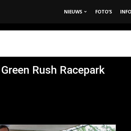
allyandRaces.com
NIEUWS
FOTO’S
INF
r Green Rush Racepark