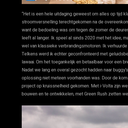
“Het is een hele uitdaging geweest om alles op tijd klaa
stroomversnelling terechtgekomen na de overeenkoms
want de bedoeling was om tegen de zomer de deuren t
leeft al langer. Ik speel al sinds 2020 met het idee,
wel van klassieke verbrandingsmotoren. Ik verhuurde 
Telkens werd ik echter geconfronteerd met geluidsbe
lawaai. Om het toegankelijk en betaalbaar voor een 
Nadat we lang en overal gezocht hadden naar buggy’s
oplossing niet meteen voorhanden was. Door de komst
project op kruissnelheid gekomen. Met i-Volta zijn we
bouwen en te ontwikkelen, met Green Rush zetten we di