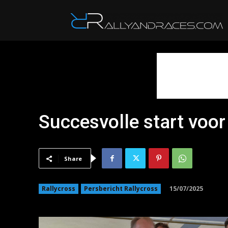
R
Succesvolle start voo
Share
15/07/2025
Rallycross
Persbericht Rallycross