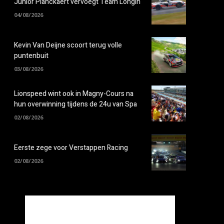
Junior Planckaert vervoegt Team Longin
04/08/2026
Kevin Van Deijne scoort terug volle
puntenbuit
03/08/2026
Lionspeed wint ook in Magny-Cours na
hun overwinning tijdens de 24u van Spa
02/08/2026
Eerste zege voor Verstappen Racing
02/08/2026