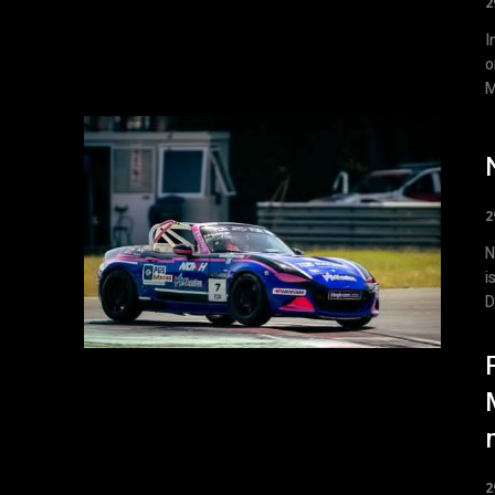
2
I
o
M
2
N
i
D
2