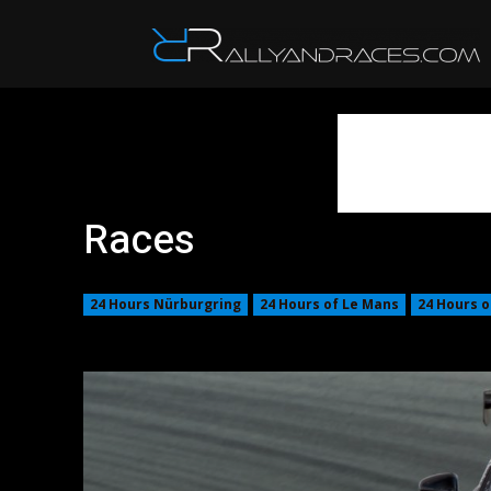
R
Races
24 Hours Nürburgring
24 Hours of Le Mans
24 Hours o