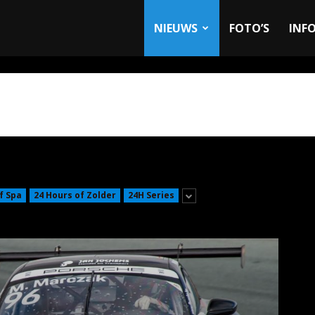
allyandRaces.com
NIEUWS
FOTO’S
INF
f Spa
24 Hours of Zolder
24H Series