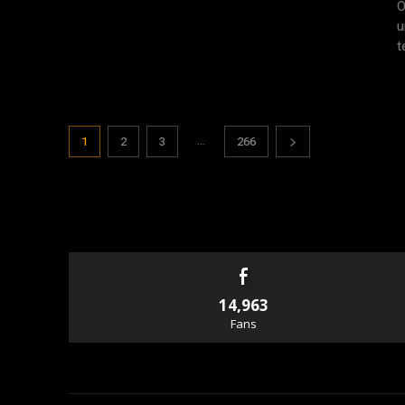
O
u
t
...
1
2
3
266
14,963
Fans