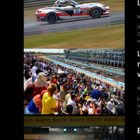
0
H
Z
v
0
L
r
C