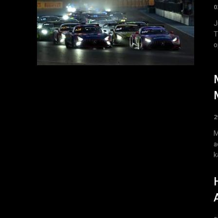
0
J
T
o
2
M
a
k