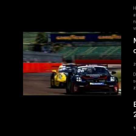
H
a
n
v
2
D
s
z
1