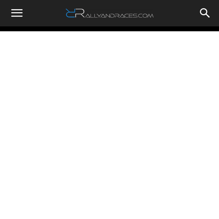
RallyandRaces.com