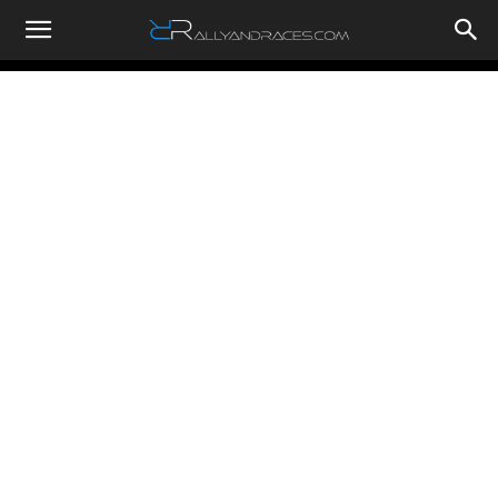
RallyandRaces.com