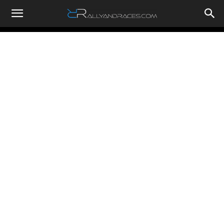
RallyandRaces.com