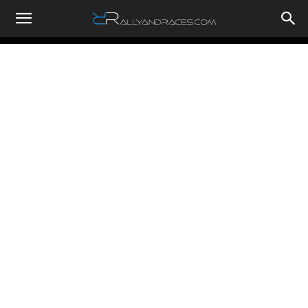
RallyandRaces.com