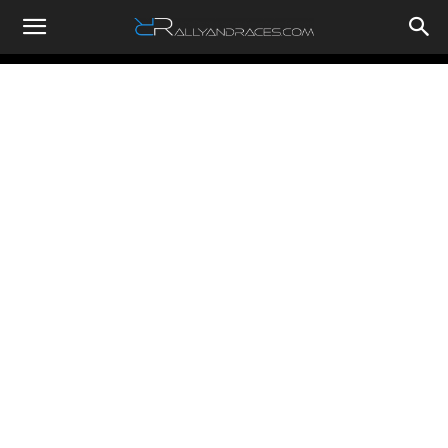
RallyandRaces.com