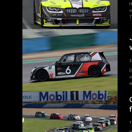
H
o
T
2
D
v
w
1