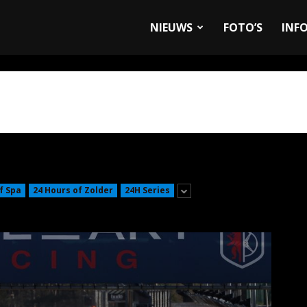
allyandRaces.com
NIEUWS
FOTO’S
INF
f Spa
24 Hours of Zolder
24H Series