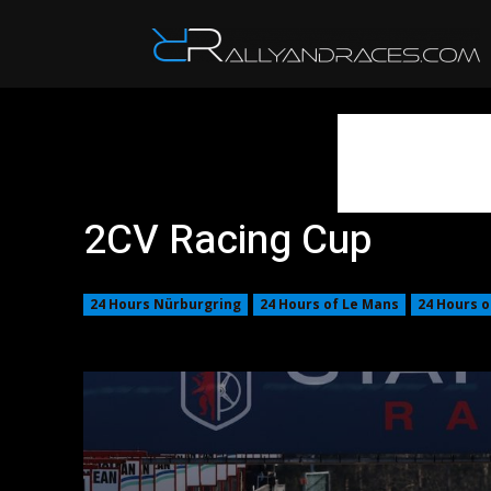
R
2CV Racing Cup
24 Hours Nürburgring
24 Hours of Le Mans
24 Hours o