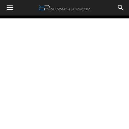
RallyandRaces.com