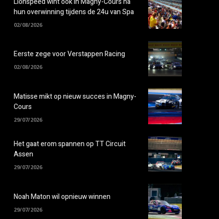
Lionspeed wint ook in Magny-Cours na
hun overwinning tijdens de 24u van Spa
02/08/2026
Eerste zege voor Verstappen Racing
02/08/2026
Matisse mikt op nieuw succes in Magny-
Cours
29/07/2026
Het gaat erom spannen op TT Circuit
Assen
29/07/2026
Noah Maton wil opnieuw winnen
29/07/2026