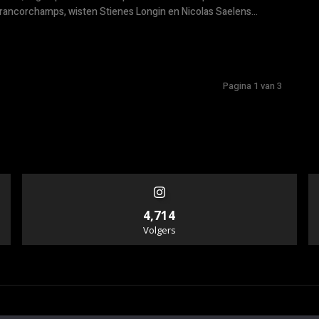
rancorchamps, wisten Stienes Longin en Nicolas Saelens...
Pagina 1 van 3
4,714
Volgers