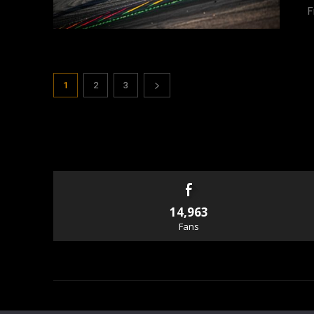
F
1
2
3
14,963
Fans