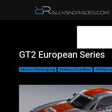
R
GT2 European Series
24 Hours Nürburgring
24 Hours of Le Mans
24 Hours o