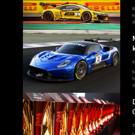
N
k
d
0
M
h
d
2