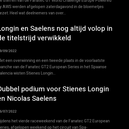
e sterren van de Fanatec GT World Challenge Europe Powered
y AWS werden afgelopen zaterdagavond in de bloemetjes
ezet. Heel wat deelnemers van over...
Longin en Saelens nog altijd volop in
de titelstrijd verwikkeld
9/09/2022
et een overwinning en een tweede plaats in de voorlaatste
anche van de Fanatec GT2 European Series in het Spaanse
alencia wisten Stienes Longin...
Dubbel podium voor Stienes Longin
en Nicolas Saelens
6/07/2022
ijdens het vierde raceweekend van de Fanatec GT2 European
eries, afgelopen weekend op het circuit van Spa-