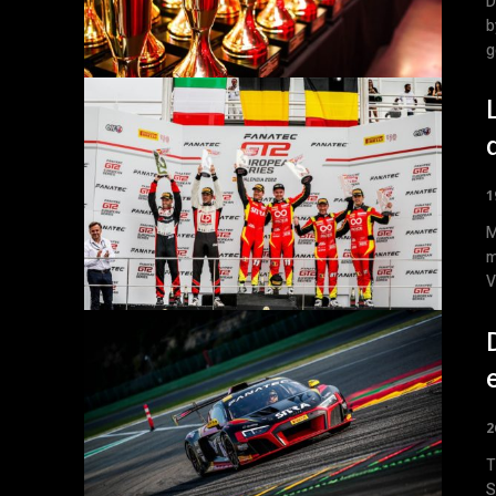
D
b
g
1
M
m
V
2
T
S