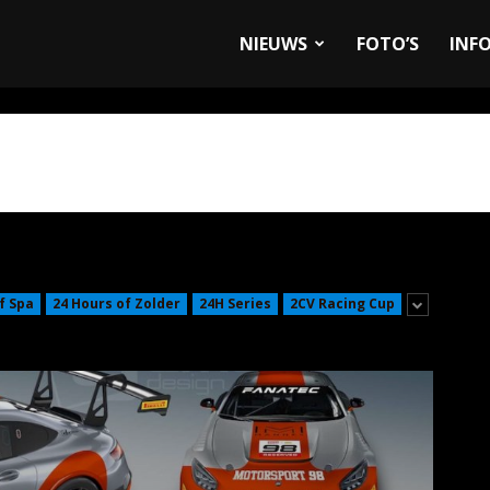
allyandRaces.com
NIEUWS
FOTO’S
INF
f Spa
24 Hours of Zolder
24H Series
2CV Racing Cup