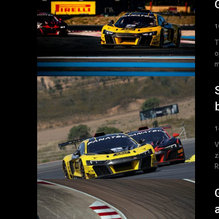
1
T
o
m
1
V
z
R