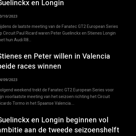
Guelinckx en Longin
0/10/2023
ijdens de laatste meeting van de Fanatec GT2 European Series
p Circuit Paul Ricard waren Peter Guelinckx en Stienes Longin
et hun Audi R8...
Stienes en Peter willen in Valencia
beide races winnen
4/09/2023
olgend weekend trekt de Fanatec GT2 European Series voor
ijn voorlaatste meeting van het seizoen richting het Circuit
icardo Tormo in het Spaanse Valencia....
Guelinckx en Longin beginnen vol
ambitie aan de tweede seizoenshelft