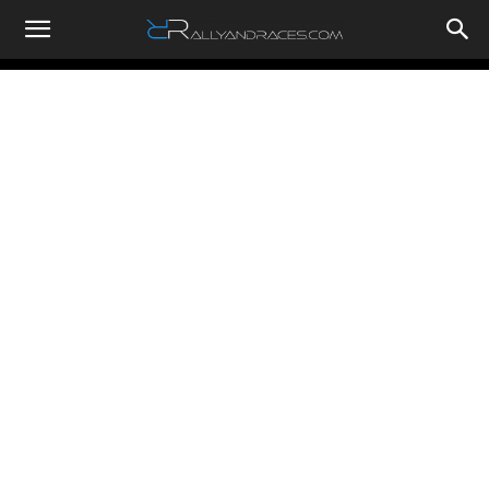
RallyandRaces.com