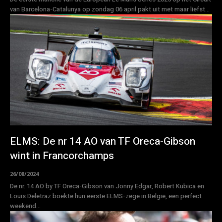
van Barcelona-Catalunya op zondag 06 april pakt uit met maar liefst...
ELMS: De nr 14 AO van TF Oreca-Gibson
wint in Francorchamps
26/08/2024
De nr. 14 AO by TF Oreca-Gibson van Jonny Edgar, Robert Kubica en
Louis Deletraz boekte hun eerste ELMS-zege in België, een perfect
weekend...