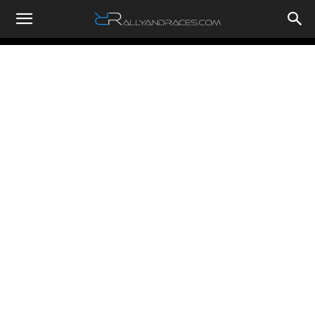
RallyandRaces.com