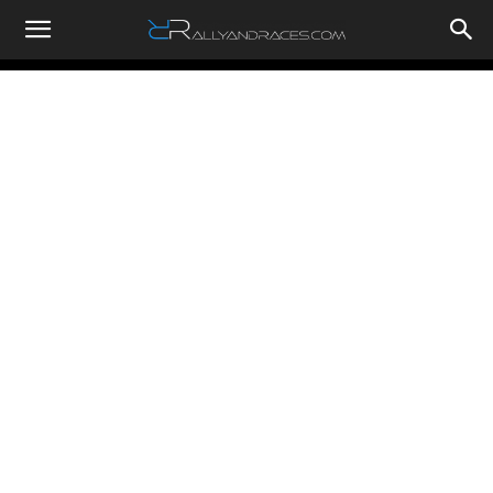
RallyandRaces.com