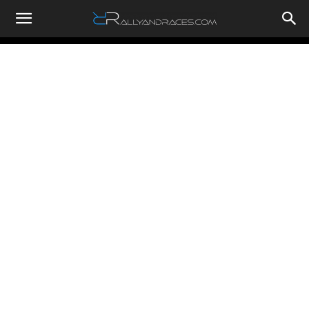
RallyandRaces.com