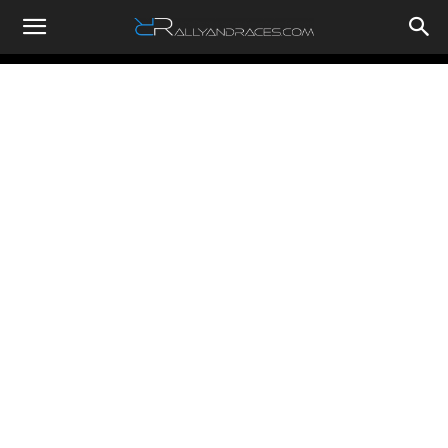
RallyandRaces.com