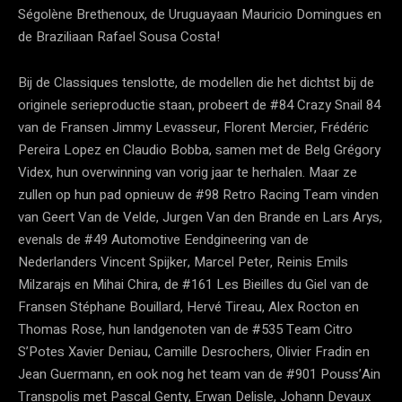
Ségolène Brethenoux, de Uruguayaan Mauricio Domingues en
de Braziliaan Rafael Sousa Costa!
Bij de Classiques tenslotte, de modellen die het dichtst bij de
originele serieproductie staan, probeert de #84 Crazy Snail 84
van de Fransen Jimmy Levasseur, Florent Mercier, Frédéric
Pereira Lopez en Claudio Bobba, samen met de Belg Grégory
Videx, hun overwinning van vorig jaar te herhalen. Maar ze
zullen op hun pad opnieuw de #98 Retro Racing Team vinden
van Geert Van de Velde, Jurgen Van den Brande en Lars Arys,
evenals de #49 Automotive Eendgineering van de
Nederlanders Vincent Spijker, Marcel Peter, Reinis Emils
Milzarajs en Mihai Chira, de #161 Les Bieilles du Giel van de
Fransen Stéphane Bouillard, Hervé Tireau, Alex Rocton en
Thomas Rose, hun landgenoten van de #535 Team Citro
S’Potes Xavier Deniau, Camille Desrochers, Olivier Fradin en
Jean Guermann, en ook nog het team van de #901 Pouss’Ain
Transpolis met Pascal Genty, Erwan Delisle, Johann Devaux