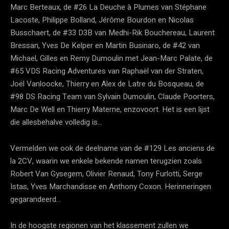
Marc Berteaux, de #26 La Deuche à Plumes van Stéphane
Lacoste, Philippe Bolland, Jérôme Bourdon en Nicolas
Busschaert, de #33 D3B van Medhi-Rik Bouchereau, Laurent
Bressan, Yves De Kelper en Martin Businaro, de #42 van
Michael, Gilles en Remy Dumoulin met Jean-Marc Palate, de
#65 VDS Racing Adventures van Raphaël van der Straten,
Joël Vanloocke, Thierry en Alex de Latre du Bosqueau, de
#98 DS Racing Team van Sylvain Dumoulin, Claude Poorters,
Marc De Well en Thierry Materne, enzovoort. Het is een lijst
die allesbehalve volledig is…
Vermelden we ook de deelname van de #129 Les anciens de
la 2CV, waarin we enkele bekende namen terugzien zoals
Robert Van Gysegem, Olivier Renaud, Tony Furlotti, Serge
Istas, Yves Marchandisse en Anthony Coxon. Herinneringen
gegarandeerd…
In de hoogste regionen van het klassement zullen we