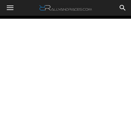
RallyandRaces.com