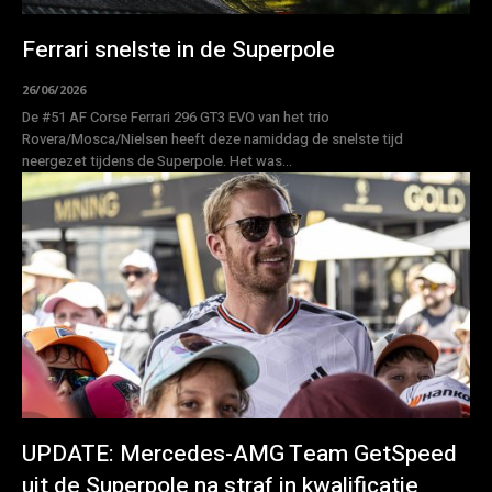
Ferrari snelste in de Superpole
26/06/2026
De #51 AF Corse Ferrari 296 GT3 EVO van het trio
Rovera/Mosca/Nielsen heeft deze namiddag de snelste tijd
neergezet tijdens de Superpole. Het was...
UPDATE: Mercedes-AMG Team GetSpeed
uit de Superpole na straf in kwalificatie