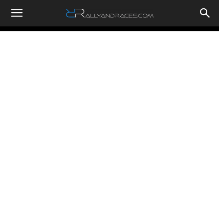
RallyandRaces.com