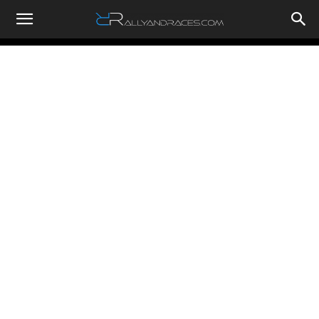
RallyandRaces.com