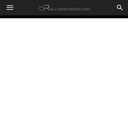
RallyandRaces.com