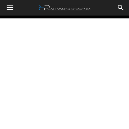
RallyandRaces.com