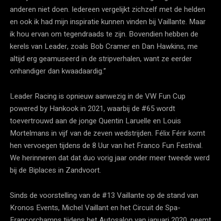
anderen niet doen. Iedereen vergelijkt zichzelf met de helden
en ook ik had mijn inspiratie kunnen vinden bij Vaillante. Maar
ik hou ervan om tegendraads te zijn. Bovendien hebben de
kerels van Leader, zoals Bob Cramer en Dan Hawkins, me
altijd erg geamuseerd in de stripverhalen, want ze eerder
onhandiger dan kwaadaardig.”
Leader Racing is opnieuw aanwezig in de VW Fun Cup
powered by Hankook in 2021, waarbij de #65 wordt
toevertrouwd aan de jonge Quentin Laruelle en Louis
Mortelmans in vijf van de zeven wedstrijden. Félix Férir komt
hen vervoegen tijdens de 8 Uur van het Franco Fun Festival.
We herinneren dat dat duo vorig jaar onder meer tweede werd
bij de Biplaces in Zandvoort.
Sinds de voorstelling van de #13 Vaillante op de stand van
Kronos Events, Michel Vaillant en het Circuit de Spa-
Francorchamps tijdens het Autosalon van januari 2020, neemt