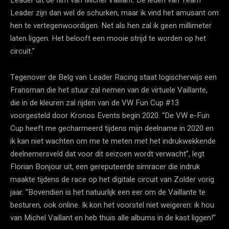
Leader uit de film van Michel Vaillant. De leden van Team
Leader zijn dan wel de schurken, maar ik vind het amusant om
hen te vertegenwoordigen. Net als hen zal ik geen millimeter
laten liggen. Het belooft een mooie strijd te worden op het
circuit.”
Tegenover de Belg van Leader Racing staat logischerwijs een
Fransman die het stuur zal nemen van de virtuele Vaillante,
die in de kleuren zal rijden van de VW Fun Cup #13
voorgesteld door Kronos Events begin 2020. “De VW e-Fun
Cup heeft me gecharmeerd tijdens mijn deelname in 2020 en
ik kan niet wachten om me te meten met het indrukwekkende
deelnemersveld dat voor dit seizoen wordt verwacht”, legt
Florian Bonjour uit, een gereputeerde simracer die indruk
maakte tijdens de race op het digitale circuit van Zolder vorig
jaar. “Bovendien is het natuurlijk een eer om de Vaillante te
besturen, ook online. Ik kon het voorstel niet weigeren: ik hou
van Michel Vaillant en heb thuis alle albums in de kast liggen!”