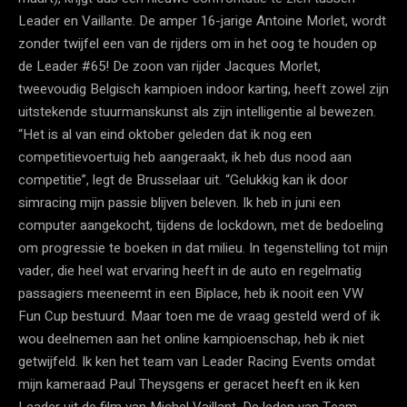
Leader en Vaillante. De amper 16-jarige Antoine Morlet, wordt
zonder twijfel een van de rijders om in het oog te houden op
de Leader #65! De zoon van rijder Jacques Morlet,
tweevoudig Belgisch kampioen indoor karting, heeft zowel zijn
uitstekende stuurmanskunst als zijn intelligentie al bewezen.
“Het is al van eind oktober geleden dat ik nog een
competitievoertuig heb aangeraakt, ik heb dus nood aan
competitie”, legt de Brusselaar uit. “Gelukkig kan ik door
simracing mijn passie blijven beleven. Ik heb in juni een
computer aangekocht, tijdens de lockdown, met de bedoeling
om progressie te boeken in dat milieu. In tegenstelling tot mijn
vader, die heel wat ervaring heeft in de auto en regelmatig
passagiers meeneemt in een Biplace, heb ik nooit een VW
Fun Cup bestuurd. Maar toen me de vraag gesteld werd of ik
wou deelnemen aan het online kampioenschap, heb ik niet
getwijfeld. Ik ken het team van Leader Racing Events omdat
mijn kameraad Paul Theysgens er geracet heeft en ik ken