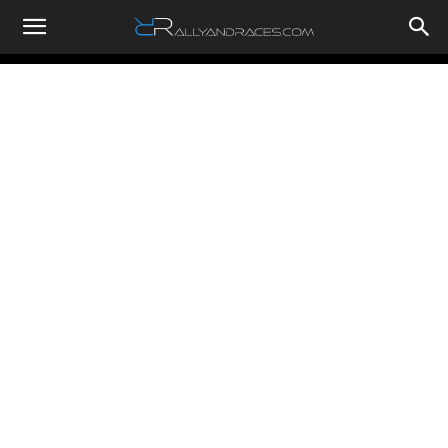
RallyandRaces.com