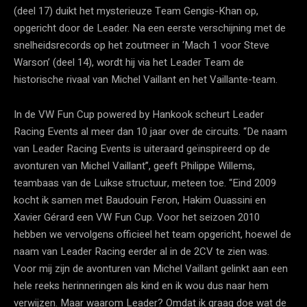
(deel 17) duikt het mysterieuze Team Gengis-Khan op,
opgericht door de Leader. Na een eerste verschijning met de
snelheidsrecords op het zoutmeer in ‘Mach 1 voor Steve
Warson’ (deel 14), wordt hij via het Leader Team de
historische rivaal van Michel Vaillant en het Vaillante-team.
In de VW Fun Cup powered by Hankook scheurt Leader
Racing Events al meer dan 10 jaar over de circuits. “De naam
van Leader Racing Events is uiteraard geïnspireerd op de
avonturen van Michel Vaillant”, geeft Philippe Willems,
teambaas van de Luikse structuur, meteen toe. “Eind 2009
kocht ik samen met Baudouin Feron, Hakim Ouassini en
Xavier Gérard een VW Fun Cup. Voor het seizoen 2010
hebben we vervolgens officieel het team opgericht, hoewel de
naam van Leader Racing eerder al in de 2CV te zien was.
Voor mij zijn de avonturen van Michel Vaillant gelinkt aan een
hele reeks herinneringen als kind en ik wou dus naar hem
verwijzen. Maar waarom Leader? Omdat ik graag doe wat de