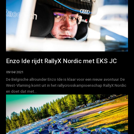
Enzo Ide rijdt RallyX Nordic met EKS JC
09/04/2021
De Belgische allrounder Enzo Ide is klaar voor een nieuw avontuur. De
West-Vlaming komt uit in het rallycrosskampioenschap RallyX Nordic
en doet dat met...