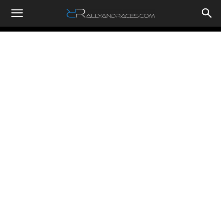
RallyandRaces.com