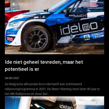
Ide niet geheel tevreden, maar het
potentieel is er
04/05/2021
De Belgische allrounder Enzo Ide heeft een schitterend
rallycrossprogramma in 2021. De West-Vlaming start later dit jaar in
het WK Rallycross en doet dat...