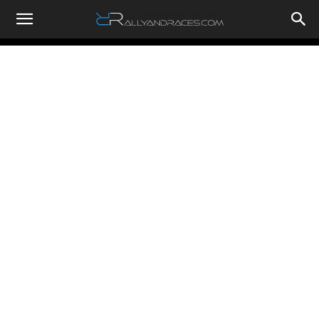
RallyandRaces.com