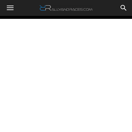
RallyandRaces.com