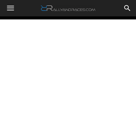
RallyandRaces.com