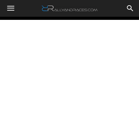
RallyandRaces.com