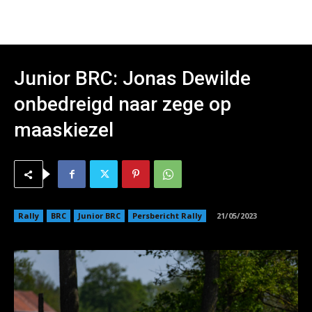
Junior BRC: Jonas Dewilde
onbedreigd naar zege op
maaskiezel
Rally
BRC
Junior BRC
Persbericht Rally
21/05/2023