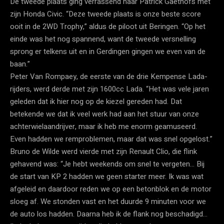
De tweede plaats ging verrassend naar Patrick Gaethofs met
zijn Honda Civic. “Deze tweede plaats is onze beste score
ooit in de 2WD Trophy,” aldus de piloot uit Beringen. “Op het
einde was het nog spannend, want de tweede versnelling
sprong er telkens uit en in Gerdingen gingen we even van de
baan.”
Peter Van Rompaey, de eerste van de drie Kempense Lada-
rijders, werd derde met zijn 1600cc Lada. “Het was vele jaren
geleden dat ik hier nog op de kiezel gereden had. Dat
betekende we dat ik veel werk had aan het stuur van onze
achterwielaandrijver, maar ik heb me enorm geamuseerd.
Even hadden we remproblemen, maar dat was snel opgelost.”
Bruno de Wilde werd vierde met zijn Renault Clio, die flink
gehavend was: “Je hebt weekends om snel te vergeten… Bij
de start van KP 2 hadden we geen starter meer. Ik was wat
afgeleid en daardoor reden we op een betonblok en de motor
sloeg af. We stonden vast en het duurde 9 minuten voor we
de auto los hadden. Daarna heb ik de flank nog beschadigd…