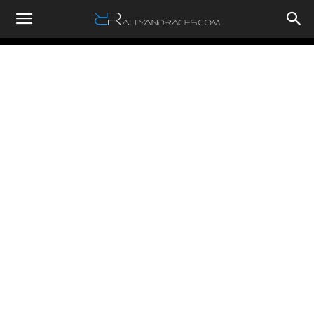
RallyandRaces.com