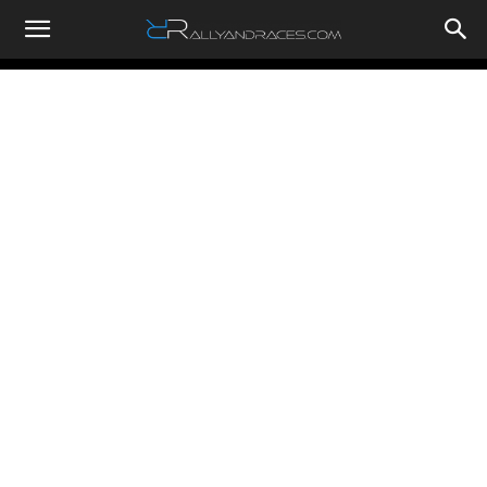
RallyandRaces.com