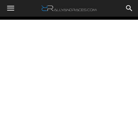
RallyandRaces.com