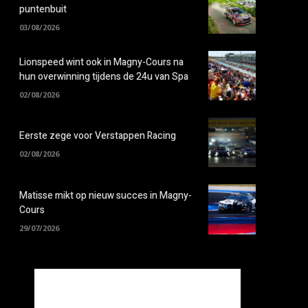
puntenbuit
03/08/2026
Lionspeed wint ook in Magny-Cours na
hun overwinning tijdens de 24u van Spa
02/08/2026
Eerste zege voor Verstappen Racing
02/08/2026
Matisse mikt op nieuw succes in Magny-
Cours
29/07/2026