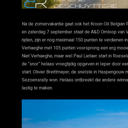
Na de zomervakantie gaat ook het Kroon-Oil Belgian 
en zaterdag 7 september staat de A&D Omloop van V
rijden, zijn er nog maximaal 150 punten te verdienen in 
Verhaeghe met 105 punten voorsprong een erg mooie 
Niet Verhaeghe, maar wel Paul Lietaer start in Roesela
de “snor” helaas vroegtijdig opgeven in Ieper door e
start: Olivier Breittmayer, de snelste in Haspengouw
Sezoensrally won. Helaas ontbreekt die andere winnaar
lastig te maken.