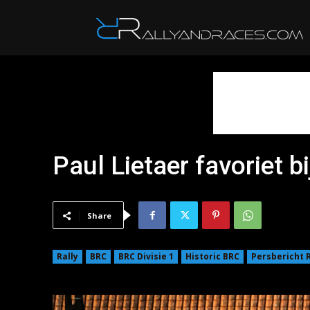
R
Paul Lietaer favoriet b
Share
Rally
BRC
BRC Divisie 1
Historic BRC
Persbericht R