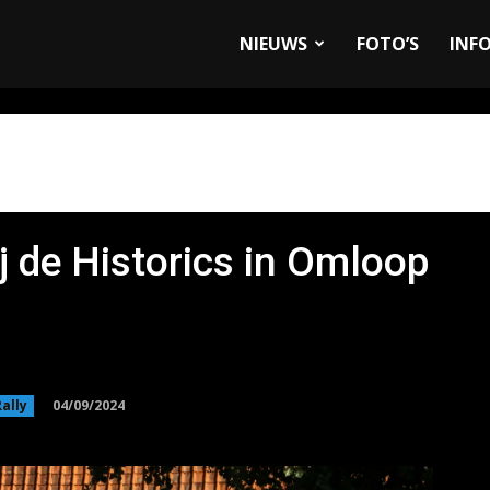
allyandRaces.com
NIEUWS
FOTO’S
INF
ij de Historics in Omloop
04/09/2024
ally