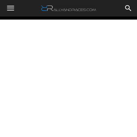
RallyandRaces.com