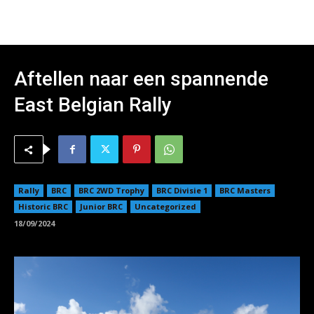
Aftellen naar een spannende
East Belgian Rally
Rally
BRC
BRC 2WD Trophy
BRC Divisie 1
BRC Masters
Historic BRC
Junior BRC
Uncategorized
18/09/2024