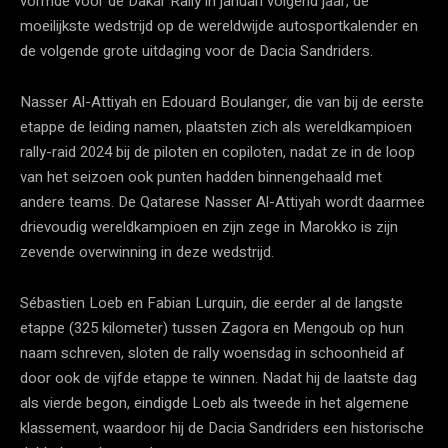
vormde voor de Dakar Rally in januari volgend jaar, de
moeilijkste wedstrijd op de wereldwijde autosportkalender en
de volgende grote uitdaging voor de Dacia Sandriders.
Nasser Al-Attiyah en Edouard Boulanger, die van bij de eerste
etappe de leiding namen, plaatsten zich als wereldkampioen
rally-raid 2024 bij de piloten en copiloten, nadat ze in de loop
van het seizoen ook punten hadden binnengehaald met
andere teams. De Qatarese Nasser Al-Attiyah wordt daarmee
drievoudig wereldkampioen en zijn zege in Marokko is zijn
zevende overwinning in deze wedstrijd.
Sébastien Loeb en Fabian Lurquin, die eerder al de langste
etappe (325 kilometer) tussen Zagora en Mengoub op hun
naam schreven, sloten de rally woensdag in schoonheid af
door ook de vijfde etappe te winnen. Nadat hij de laatste dag
als vierde begon, eindigde Loeb als tweede in het algemene
klassement, waardoor hij de Dacia Sandriders een historische