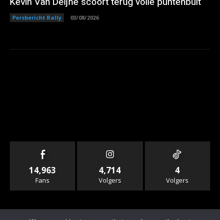
Kevin Van Deijne scoort terug volle puntenbuit
Persbericht Rally
03/08/2026
14,963
4,714
4
Fans
Volgers
Volgers