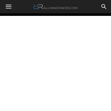
RallyandRaces.com