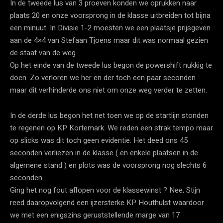
In de tweede lus van 3 proeven konden we oprukken naar
plaats 20 en onze voorsprong in de klasse uitbreiden tot bijna
een minuut. In Divisie 1-2 moesten we een plaatsje prijsgeven
aan de 4×4 van Stefaan Tjoens maar dit was normaal gezien
de staat van de weg.
Op het einde van de tweede lus begon de powershift nukkig te
doen. Zo verloren we her en der toch een paar seconden
maar dit verhinderde ons niet om onze weg verder te zetten.
In de derde lus begon het net toen we op de startlijn stonden
te regenen op KP Kortemark. We reden een strak tempo maar
op slicks was dit toch geen evidentie. Het deed ons 45
seconden verliezen in de klasse ( en enkele plaatsen in de
algemene stand ) en plots was de voorsprong nog slechts 6
seconden.
Ging het nog fout aflopen voor de klassewinst ? Nee, Stijn
reed daaropvolgend een ijzersterke KP Houthulst waardoor
we met een enigszins geruststellende marge van 17