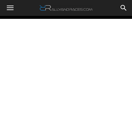
RallyandRaces.com