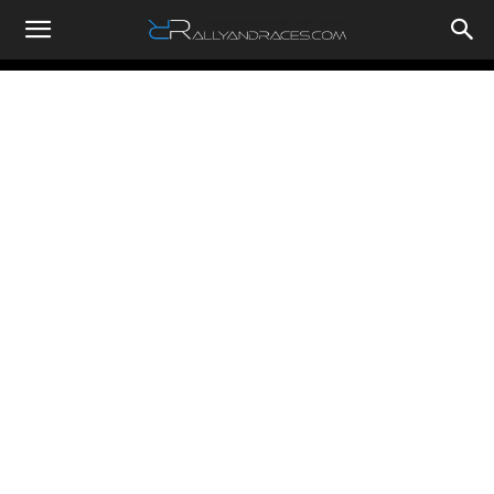
RallyandRaces.com