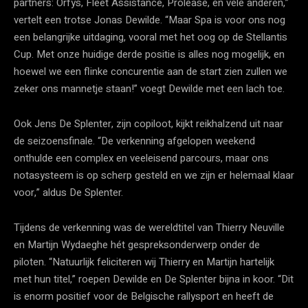
partners: Orfys, Fleet Assistance, Prolease, en vele anderen,”
vertelt een trotse Jonas Dewilde. “Maar Spa is voor ons nog
een belangrijke uitdaging, vooral met het oog op de Stellantis
Cup. Met onze huidige derde positie is alles nog mogelijk, en
hoewel we een flinke concurentie aan de start zien zullen we
zeker ons mannetje staan!” voegt Dewilde met een lach toe.
Ook Jens De Splenter, zijn copiloot, kijkt reikhalzend uit naar
de seizoensfinale. “De verkenning afgelopen weekend
onthulde een complex en veeleisend parcours, maar ons
notasysteem is op scherp gesteld en we zijn er helemaal klaar
voor,” aldus De Splenter.
Tijdens de verkenning was de wereldtitel van Thierry Neuville
en Martijn Wydaeghe hét gespreksonderwerp onder de
piloten. “Natuurlijk feliciteren wij Thierry en Martijn hartelijk
met hun titel,” roepen Dewilde en De Splenter bijna in koor. “Dit
is enorm positief voor de Belgische rallysport en heeft de