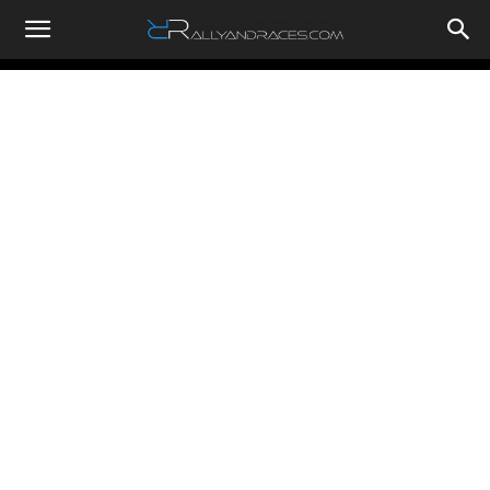
RallyandRaces.com