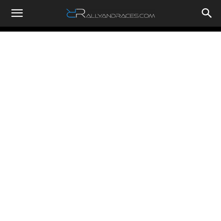
RallyandRaces.com