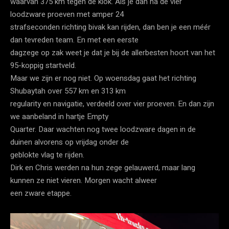
waarvan 375 km tegen de klok. Als je dan na de vier
loodzware proeven met amper 24
strafseconden richting bivak kan rijden, dan ben je een méér
dan tevreden team. En met een eerste
dagzege op zak weet je dat je bij de allerbesten hoort van het
95-koppig startveld.
Maar we zijn er nog niet. Op woensdag gaat het richting
Shubaytah over 557 km en 313 km
regularity en navigatie, verdeeld over vier proeven. En dan zijn
we aanbeland in hartje Empty
Quarter. Daar wachten nog twee loodzware dagen in de
duinen alvorens op vrijdag onder de
geblokte vlag te rijden.
Dirk en Chris werden na hun zege gelauwerd, maar lang
kunnen ze niet vieren. Morgen wacht alweer
een zware etappe.