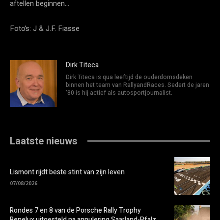
aftellen beginnen…
Foto’s: J & J.F. Fiasse
Dirk Titeca
Dirk Titeca is qua leeftijd de ouderdomsdeken
binnen het team van RallyandRaces. Sedert de jaren
'80 is hij actief als autosportjournalist.
Laatste nieuws
Lismont rijdt beste stint van zijn leven
07/08/2026
Rondes 7 en 8 van de Porsche Rally Trophy
Benelux uitgesteld na annulering Saarland-Pfalz