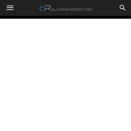
RallyandRaces.com