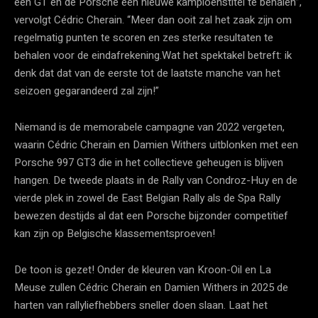
een GT en de Porsche een nieuwe kampioenstitel te behalen”,
vervolgt Cédric Cherain. “Meer dan ooit zal het zaak zijn om
regelmatig punten te scoren en zes sterke resultaten te
behalen voor de eindafrekening.Wat het spektakel betreft: ik
denk dat dat van de eerste tot de laatste manche van het
seizoen gegarandeerd zal zijn!”
Niemand is de memorabele campagne van 2022 vergeten,
waarin Cédric Cherain en Damien Withers uitblonken met een
Porsche 997 GT3 die in het collectieve geheugen is blijven
hangen. De tweede plaats in de Rally van Condroz-Huy en de
vierde plek in zowel de East Belgian Rally als de Spa Rally
bewezen destijds al dat een Porsche bijzonder competitief
kan zijn op Belgische klassementsproeven!
De toon is gezet! Onder de kleuren van Kroon-Oil en La
Meuse zullen Cédric Cherain en Damien Withers in 2025 de
harten van rallyliefhebbers sneller doen slaan. Laat het