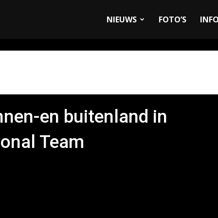
allyandRaces.com
NIEUWS
FOTO’S
INF
nnen-en buitenland in
ional Team