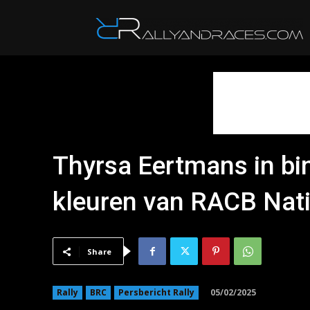
R
Thyrsa Eertmans in bi
kleuren van RACB Nat
Share
05/02/2025
Rally
BRC
Persbericht Rally