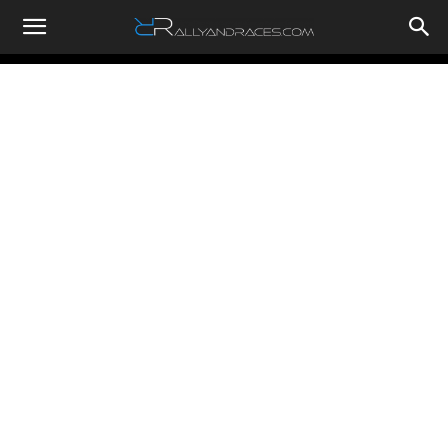
RallyandRaces.com