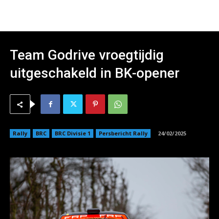
Team Godrive vroegtijdig
uitgeschakeld in BK-opener
Rally
BRC
BRC Divisie 1
Persbericht Rally
24/02/2025