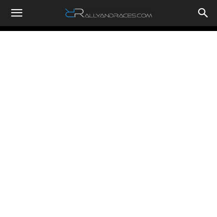
RallyandRaces.com