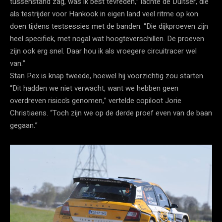
tussenstand zag, was ik best tevreden,” lachte de Duitser, die
als testrijder voor Hankook in eigen land veel ritme op kon
doen tijdens testsessies met de banden. “Die dijkproeven zijn
heel specifiek, met nogal wat hoogteverschillen. De proeven
zijn ook erg snel. Daar hou ik als vroegere circuitracer wel
van.”
Stan Pex is knap tweede, hoewel hij voorzichtig zou starten.
“Dit hadden we niet verwacht, want we hebben geen
overdreven risico’s genomen,” vertelde copiloot Jorie
Christiaens. “Toch zijn we op de derde proef even van de baan
gegaan.”