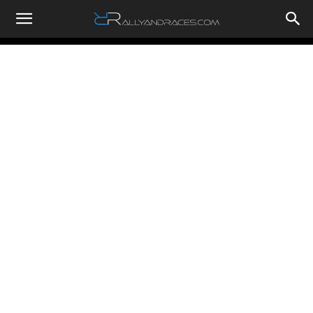
RallyandRaces.com