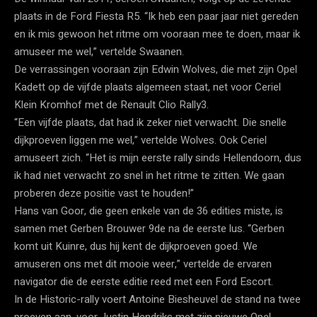
plaats in de Ford Fiesta R5. “Ik heb een paar jaar niet gereden
en ik mis gewoon het ritme om vooraan mee te doen, maar ik
amuseer me wel,” vertelde Swaanen.
De verrassingen vooraan zijn Edwin Wolves, die met zijn Opel
Kadett op de vijfde plaats algemeen staat, net voor Ceriel
Klein Kromhof met de Renault Clio Rally3.
“Een vijfde plaats, dat had ik zeker niet verwacht. Die snelle
dijkproeven liggen me wel,” vertelde Wolves. Ook Ceriel
amuseert zich. “Het is mijn eerste rally sinds Hellendoorn, dus
ik had niet verwacht zo snel in het ritme te zitten. We gaan
proberen deze positie vast te houden!”
Hans van Goor, die geen enkele van de 36 edities miste, is
samen met Gerben Brouwer 9de na de eerste lus. “Gerben
komt uit Kuinre, dus hij kent de dijkproeven goed. We
amuseren ons met dit mooie weer,” vertelde de ervaren
navigator die de eerste editie reed met een Ford Escort.
In de Historic-rally voert Antoine Biesheuvel de stand na twee
proeven aan, voor Justin Hendriks met zijn nieuwe Opel