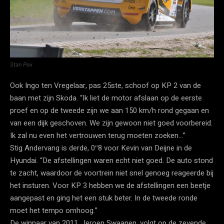
Stan Pex
Ook Ingo ten Vregelaar, pas 25ste, schoof op KP 2 van de
baan met zijn Skoda. “Ik liet de motor afslaan op de eerste
proef en op de tweede zijn we aan 150 km/h rond gegaan en
van een dijk geschoven. We zijn gewoon niet goed voorbereid.
Ik zal nu even het vertrouwen terug moeten zoeken…”
Stig Andervang is derde, 0″8 voor Kevin van Deijne in de
Hyundai. “De afstellingen waren echt niet goed. De auto stond
te zacht, waardoor de voortrein niet snel genoeg reageerde bij
het insturen. Voor KP 3 hebben we de afstellingen een beetje
aangepast en ging het een stuk beter. In de tweede ronde
moet het tempo omhoog.”
De winnaar van 2011, Jeroen Swaanen, volgt op de zevende