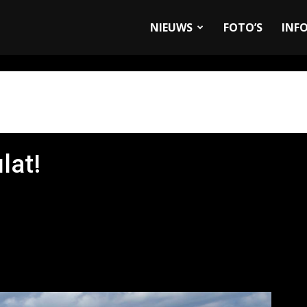
allyandRaces.com
NIEUWS
FOTO’S
INF
lat!