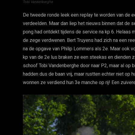
Tobi Vandenberghe
De tweede ronde leek een replay te worden van de eer
verdeelden. Maar dan liep het nieuws binnen dat de
pong had ontdekt tijdens de service na kp 6. Helaas 
de zege verdwenen. Bert Truyens had zich na een ree
na de opgave van Philip Lommers als 2e. Maar ook vo
kp van de 2e lus braken ze een steekas en dienden 
schoof Tobi Vandenberghe door naar P2, maar al op bi
hadden dus de baan vrij, maar rustten echter niet op 
wonnen ze verdiend hun 3e manche op rij! Een zuiver