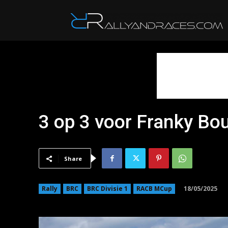
R
3 op 3 voor Franky Bou
Share
18/05/2025
Rally
BRC
BRC Divisie 1
RACB MCup