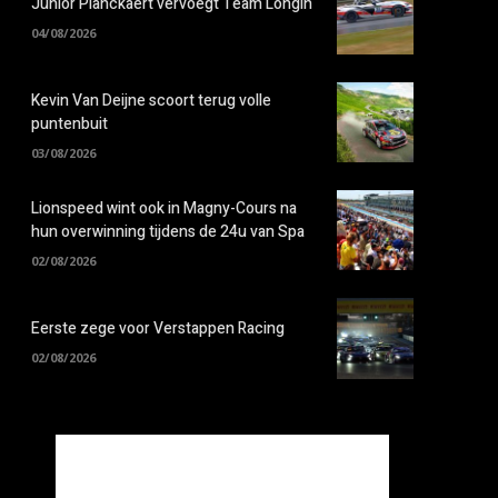
Junior Planckaert vervoegt Team Longin
04/08/2026
Kevin Van Deijne scoort terug volle
puntenbuit
03/08/2026
Lionspeed wint ook in Magny-Cours na
hun overwinning tijdens de 24u van Spa
02/08/2026
Eerste zege voor Verstappen Racing
02/08/2026