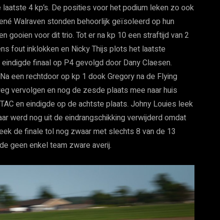
 laatste 4 kp’s. De posities voor het podium leken zo ook
René Walraven stonden behoorlijk geïsoleerd op hun
 gooien voor dit trio. Tot er na kp 10 een straftijd van 2
 fout inklokken en Nicky Thijs plots het laatste
eindigde finaal op P4 gevolgd door Dany Claesen.
 Na een rechtdoor op kp 1 dook Gregory na de Flying
jn weg vervolgen en nog de zesde plaats mee naar huis
TAC en eindigde op de achtste plaats. Johny Louies leek
maar werd nog uit de eindrangschikking verwijderd omdat
leek de finale tol nog zwaar met slechts 8 van de 13
e geen enkel team zware averij.