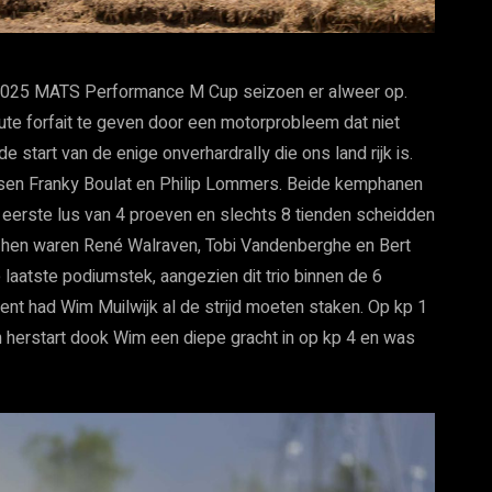
t 2025 MATS Performance M Cup seizoen er alweer op.
te forfait te geven door een motorprobleem dat niet
start van de enige onverhardrally die ons land rijk is.
ussen Franky Boulat en Philip Lommers. Beide kemphanen
 eerste lus van 4 proeven en slechts 8 tienden scheidden
er hen waren René Walraven, Tobi Vandenberghe en Bert
laatste podiumstek, aangezien dit trio binnen de 6
nt had Wim Muilwijk al de strijd moeten staken. Op kp 1
n herstart dook Wim een diepe gracht in op kp 4 en was