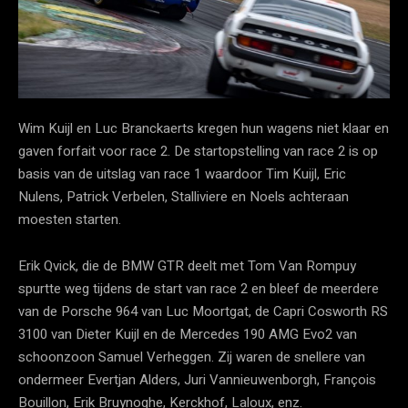
Wim Kuijl en Luc Branckaerts kregen hun wagens niet klaar en
gaven forfait voor race 2. De startopstelling van race 2 is op
basis van de uitslag van race 1 waardoor Tim Kuijl, Eric
Nulens, Patrick Verbelen, Stalliviere en Noels achteraan
moesten starten.
Erik Qvick, die de BMW GTR deelt met Tom Van Rompuy
spurtte weg tijdens de start van race 2 en bleef de meerdere
van de Porsche 964 van Luc Moortgat, de Capri Cosworth RS
3100 van Dieter Kuijl en de Mercedes 190 AMG Evo2 van
schoonzoon Samuel Verheggen. Zij waren de snellere van
ondermeer Evertjan Alders, Juri Vannieuwenborgh, François
Bouillon, Erik Bruynoghe, Kerckhof, Laloux, enz.