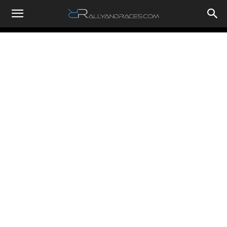
RallyandRaces.com