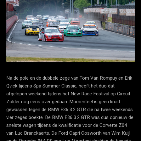
Na de pole en de dubbele zege van Tom Van Rompuy en Erik
Qvick tijdens Spa Summer Classic, heeft het duo dat
afgelopen weekend tijdens het New Race Festival op Circuit
Zolder nog eens over gedaan. Momenteel is geen kruid
gewassen tegen de BMW E36 3.2 GTR die na twee weekends
vier zeges boekte. De BMW E36 3.2 GTR was dus opnieuw de
snelste wagen tijdens de kwalificatie voor de Corvette Z04
van Luc Branckaerts. De Ford Capri Cosworth van Wim Kuijl
en de Porsche 964 RS van Luc Moortgat deelden de tweede