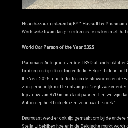
Hoog bezoek gisteren bij BYD Hasselt by Paesmans Au
Worldwide kwam langs om kennis te maken met de L
World Car Person of the Year 2025
Paesmans Autogroep verdeelt BYD al sinds oktober 20
Limburg en bij uitbreiding volledig België. Tijdens h
the Year 2025 rond te leiden in de showroom en de w
zo’n persoonlijkheid te ontvangen, “zegt zaakvoerder
topvrouw van BYD in ons land passeert en we zijn da
Autogroep heeft uitgekozen voor haar bezoek.”
Daarnaast werd er ook tijd gemaakt om bij de ander
Stella Li bekijken hoe er in de Belgische markt word