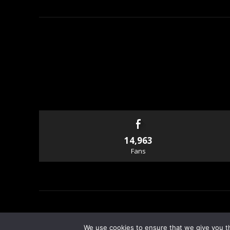
14,963
Fans
© Copyright - Rallyandraces.com
We use cookies to ensure that we give you th