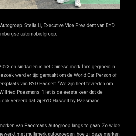
togroep. Stella Li, Executive Vice President van BYD
imburgse automobielgroep.
23 en sindsdien is het Chinese merk fors gegroeid in
et bezoek werd er tijd gemaakt om de World Car Person of
erkplaats van BYD Hasselt. “We zijn heel tevreden om
 Wilfried Paesmans. “Het is de eerste keer dat de
n ook vereerd dat zij BYD Hasselt by Paesmans
e merken van Paesmans Autogroep langs te gaan. Zo wilde
t gewerkt met multimerk autogroepen, hoe zij deze merken