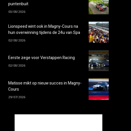
puntenbuit
03/08/2026
Lionspeed wint ook in Magny-Cours na
hun overwinning tijdens de 24u van Spa
02/08/2026
Eerste zege voor Verstappen Racing
02/08/2026
Matisse mikt op nieuw succes in Magny-
Cours
29/07/2026