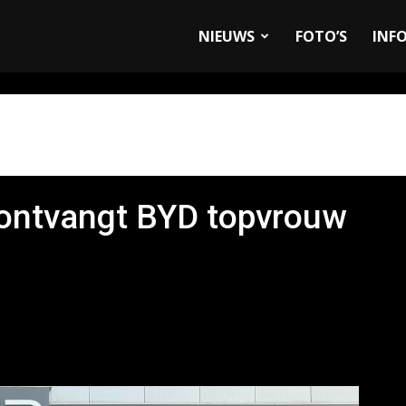
allyandRaces.com
NIEUWS
FOTO’S
INF
ontvangt BYD topvrouw