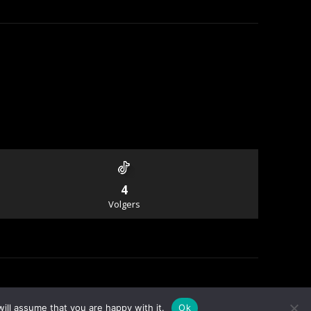
4
Volgers
Info & Contact
ill assume that you are happy with it.
Ok