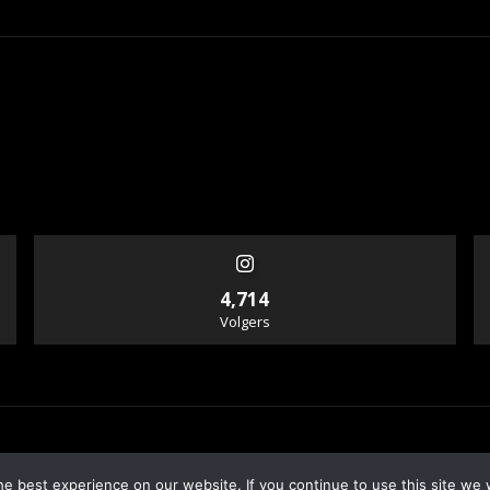
4,714
Volgers
e best experience on our website. If you continue to use this site we w