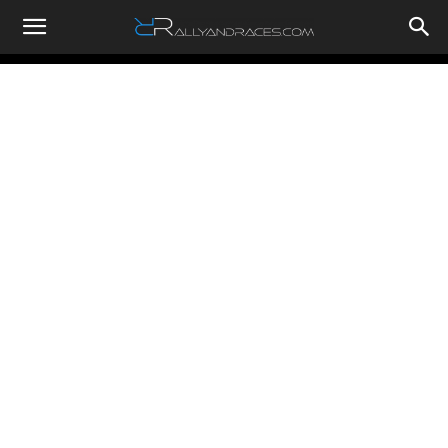
RallyandRaces.com