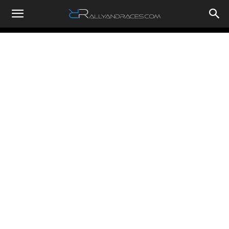
RallyandRaces.com