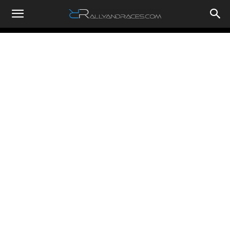
RallyandRaces.com