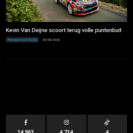
Kevin Van Deijne scoort terug volle puntenbuit
Persbericht Rally
03/08/2026
14,963
4,714
4