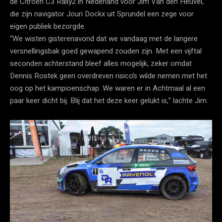
de Citroën C3 Rally2 in Nederland voor Jim Van den Heuvel,
die zijn navigator Jouri Dockx uit Sprundel een zege voor
eigen publiek bezorgde.
“We wisten gisterenavond dat we vandaag met de langere
versnellingsbak goed gewapend zouden zijn. Met een vijftal
seconden achterstand bleef alles mogelijk, zeker omdat
Dennis Rostek geen overdreven risico’s wilde nemen met het
oog op het kampioenschap. We waren er in Achtmaal al een
paar keer dicht bij. Blij dat het deze keer gelukt is,” lachte Jim.