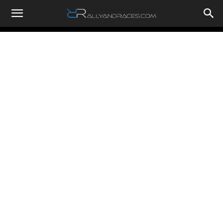
RallyandRaces.com